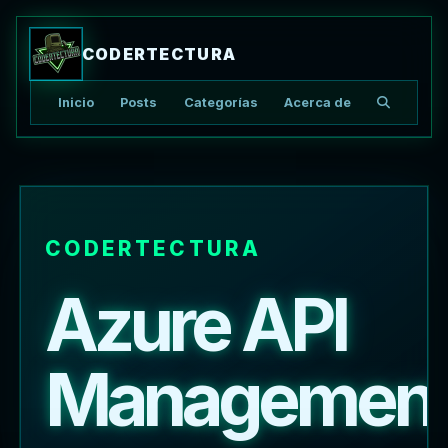
CODERTECTURA
Inicio
Posts
Categorías
Acerca de
Buscar ar
CODERTECTURA
Azure API
Managemen